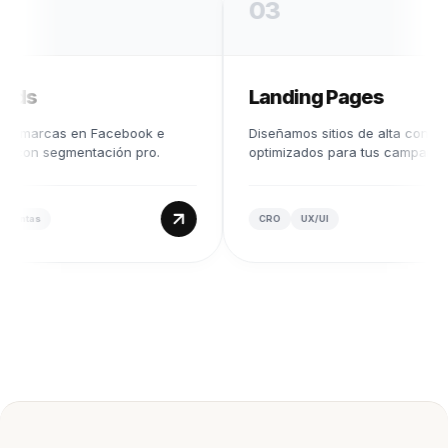
03
s
Landing Pages
arcas en Facebook e
Diseñamos sitios de alta conversión
n segmentación pro.
optimizados para tus campañas.
as
CRO
UX/UI